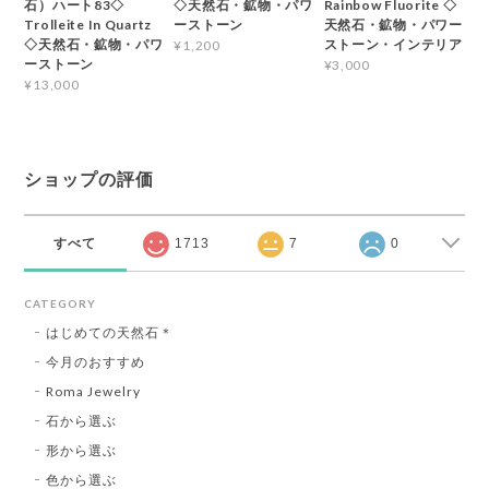
石）ハート83◇
◇天然石・鉱物・パワ
Rainbow Fluorite ◇
Trolleite In Quartz
ーストーン
天然石・鉱物・パワー
◇天然石・鉱物・パワ
ストーン・インテリア
¥1,200
ーストーン
¥3,000
¥13,000
ショップの評価
すべて
1713
7
0
CATEGORY
はじめての天然石＊
今月のおすすめ
Roma Jewelry
石から選ぶ
形から選ぶ
色から選ぶ