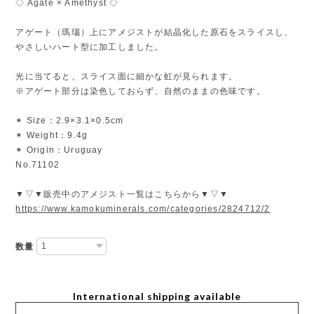
◇ Agate × Amethyst ◇
アゲート（瑪瑙）上にアメジストが結晶化した原石をスライスし、
やさしいハート型に加工しました。
光に当てると、スライス面に細かな虹が見られます。
※アゲート部分は染色しておらず、自然のままの色味です。
✴︎ Size：2.9×3.1×0.5cm
✴︎ Weight：9.4g
✴︎ Origin：Uruguay
No.71102
▼▽▼販売中のアメジスト一覧はこちらから▼▽▼
https://www.kamokuminerals.com/categories/2824712/2
数量
International shipping available