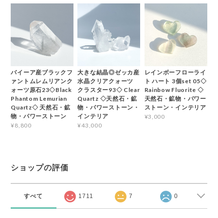
バイーア産ブラックフ
大きな結晶◎ゼッカ産
レインボーフローライ
ァントムレムリアンク
水晶クリアクォーツ
ト ハート 3個set 05◇
ォーツ原石23◇Black
クラスター93◇ Clear
Rainbow Fluorite ◇
Phantom Lemurian
Quartz ◇天然石・鉱
天然石・鉱物・パワー
Quartz◇ 天然石・鉱
物・パワーストーン・
ストーン・インテリア
物・パワーストーン
インテリア
¥3,000
¥8,800
¥43,000
ショップの評価
すべて
1711
7
0