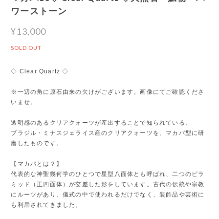
ワーストーン
¥13,000
SOLD OUT
◇ Clear Quartz ◇
※一辺の角に原石由来の欠けがございます。画像にてご確認くださ
いませ。
透明感のあるクリアクォーツが産出することで知られている、
ブラジル・ミナスジェライス産のクリアクォーツを、マカバ型に研
磨したものです。
【マカバとは？】
代表的な神聖幾何学のひとつで星型八面体とも呼ばれ、二つのピラ
ミッド（正四面体）が交差した形をしています。古代の伝統や宗教
にルーツがあり、儀式の中で使われるだけでなく、装飾品や芸術に
も利用されてきました。