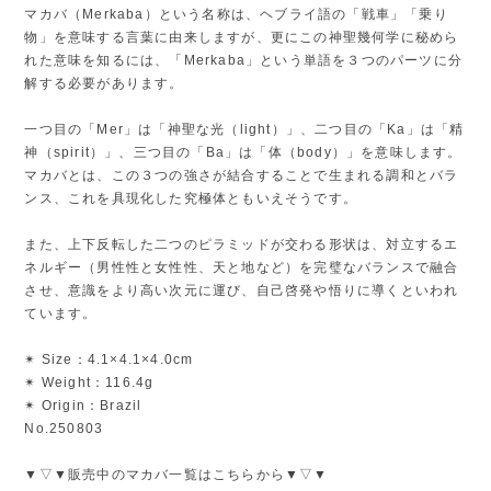
マカバ（Merkaba）という名称は、ヘブライ語の「戦車」「乗り
物」を意味する言葉に由来しますが、更にこの神聖幾何学に秘めら
れた意味を知るには、「Merkaba」という単語を３つのパーツに分
解する必要があります。
一つ目の「Mer」は「神聖な光（light）」、二つ目の「Ka」は「精
神（spirit）」、三つ目の「Ba」は「体（body）」を意味します。
マカバとは、この３つの強さが結合することで生まれる調和とバラ
ンス、これを具現化した究極体ともいえそうです。
また、上下反転した二つのピラミッドが交わる形状は、対立するエ
ネルギー（男性性と女性性、天と地など）を完璧なバランスで融合
させ、意識をより高い次元に運び、自己啓発や悟りに導くといわれ
ています。
✴︎ Size：4.1×4.1×4.0cm
✴︎ Weight：116.4g
✴︎ Origin：Brazil
No.250803
▼▽▼販売中のマカバ一覧はこちらから▼▽▼