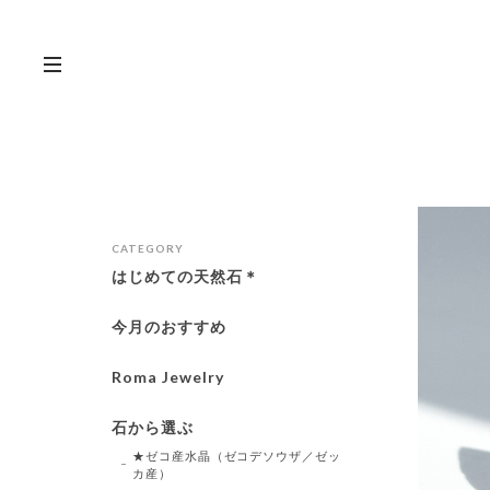
CATEGORY
はじめての天然石＊
今月のおすすめ
Roma Jewelry
石から選ぶ
★ゼコ産水晶（ゼコデソウザ／ゼッ
カ産）