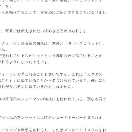
ように美しい、ライラック色（淡い紫色）のスピリットクォー
ターを、
から直輸入することで、お安めにご紹介できることになりまし
と、写真では伝えきれない煌めきと光がみられます。
トクォーツ」の名前の由来は、意外と「魂（＝スピリット）」
せん。
で使われているスピリットという洗剤の色に似ていることか
ばれるようになったそうです。
クォーツ」と呼ばれることも多いですが、これは「カクタス
のこと）」に似ていることから名づけられています。確かにと
感じがサボテンに似ているかもしれません。
カの原住民のシャーマンの儀式にも使われている、聖なる石で
。
てっぺんのファセットには時折レコードキーパーも見られま
ヒーリングや瞑想をされる方、またはマスタークリスタルをお