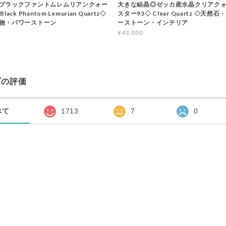
ブラックファントムレムリアンクォー
大きな結晶◎ゼッカ産水晶クリアクォ
ack Phantom Lemurian Quartz◇
スター93◇ Clear Quartz ◇天然
物・パワーストーン
ーストーン・インテリア
¥43,000
プの評価
べて
1713
7
0