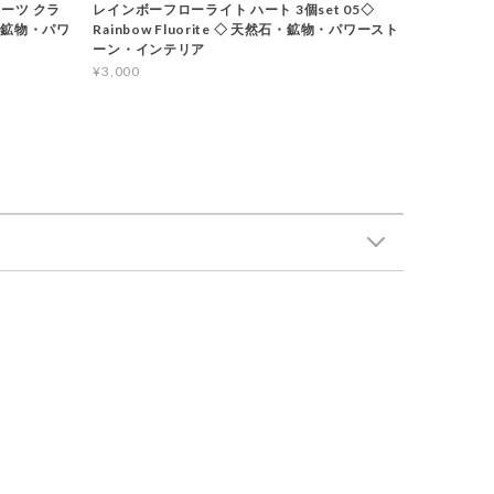
ーツ クラ
レインボーフローライト ハート 3個set 05◇
石・鉱物・パワ
Rainbow Fluorite ◇ 天然石・鉱物・パワースト
ーン・インテリア
¥3,000