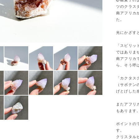
砂糖菓子の
ツのクラス
南アフリカ
た。
光にかざす
「スピリッ
ではありま
南アフリカ
ら、そう呼
「カクタス
（サボテン
げとげした
またアフリ
もあります
ポイントの
す。
クリスタル