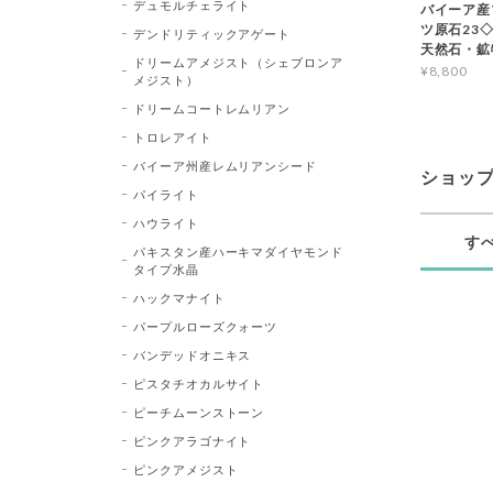
デュモルチェライト
バイーア産
ツ原石23◇Bl
デンドリティックアゲート
天然石・鉱
ドリームアメジスト（シェブロンア
¥8,800
メジスト）
ドリームコートレムリアン
トロレアイト
バイーア州産レムリアンシード
ショッ
パイライト
ハウライト
す
パキスタン産ハーキマダイヤモンド
タイプ水晶
ハックマナイト
パープルローズクォーツ
バンデッドオニキス
ピスタチオカルサイト
ピーチムーンストーン
ピンクアラゴナイト
ピンクアメジスト