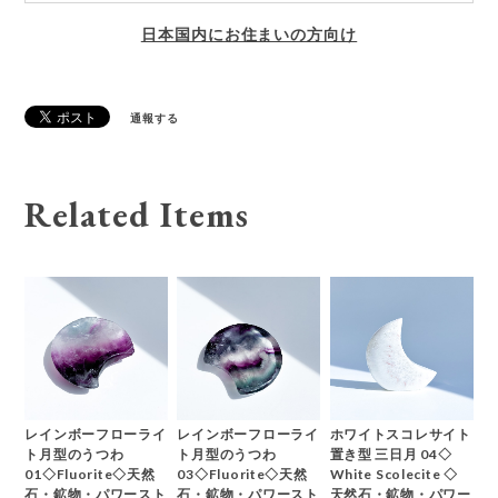
日本国内にお住まいの方向け
通報する
Related Items
レインボーフローライ
レインボーフローライ
ホワイトスコレサイト
ト月型のうつわ
ト月型のうつわ
置き型 三日月 04◇
01◇Fluorite◇天然
03◇Fluorite◇天然
White Scolecite ◇
石・鉱物・パワースト
石・鉱物・パワースト
天然石・鉱物・パワー