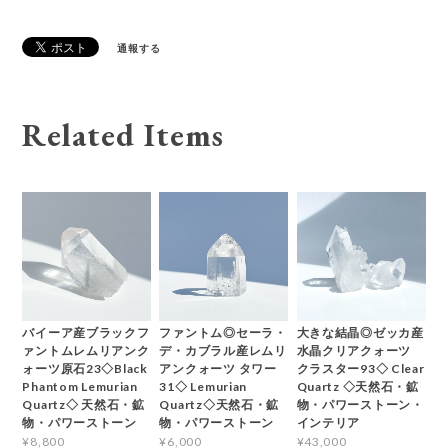
通報する
Related Items
バイーア産ブラックフ
ファントム◎セーラ・
大きな結晶◎ゼッカ産
ァントムレムリアンク
デ・カブラル産レムリ
水晶クリアクォーツ
ォーツ原石23◇Black
アンクォーツ タワー
クラスター93◇ Clear
Phantom Lemurian
31◇ Lemurian
Quartz ◇天然石・鉱
Quartz◇ 天然石・鉱
Quartz◇天然石・鉱
物・パワーストーン・
物・パワーストーン
物・パワーストーン
インテリア
¥8,800
¥6,000
¥43,000