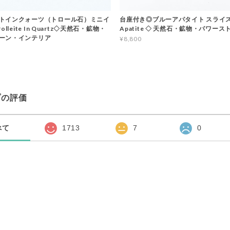
トインクォーツ（トロール石）ミニイ
台座付き◎ブルーアパタイト スライス 2
olleite In Quartz◇天然石・鉱物・
Apatite ◇ 天然石・鉱物・パワース
ーン・インテリア
¥8,800
プの評価
べて
1713
7
0