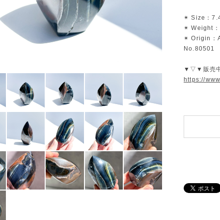
✴︎ Size：7.
✴︎ Weight
✴︎ Origin：A
No.80501
▼▽▼販売
https://ww