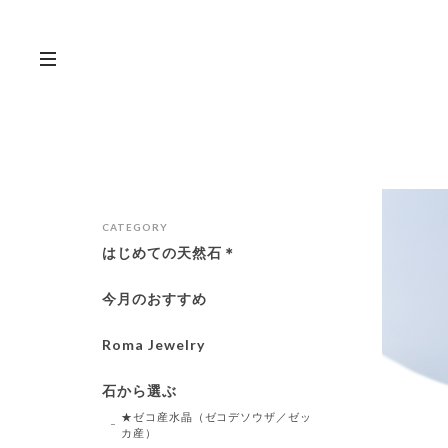
CATEGORY
はじめての天然石＊
今月のおすすめ
Roma Jewelry
石から選ぶ
★ゼコ産水晶（ゼコデソウザ／ゼッ
カ産）