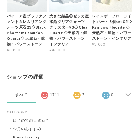
バイーア産ブラックフ
大きな結晶◎ゼッカ産
レインボーフローライ
ァントムレムリアンク
水晶クリアクォーツ
ト ハート 3個set 05◇
ォーツ原石23◇Black
クラスター93◇ Clear
Rainbow Fluorite ◇
Phantom Lemurian
Quartz ◇天然石・鉱
天然石・鉱物・パワー
Quartz◇ 天然石・鉱
物・パワーストーン・
ストーン・インテリア
物・パワーストーン
インテリア
¥3,000
¥8,800
¥43,000
ショップの評価
すべて
1711
7
0
CATEGORY
はじめての天然石＊
今月のおすすめ
Roma Jewelry