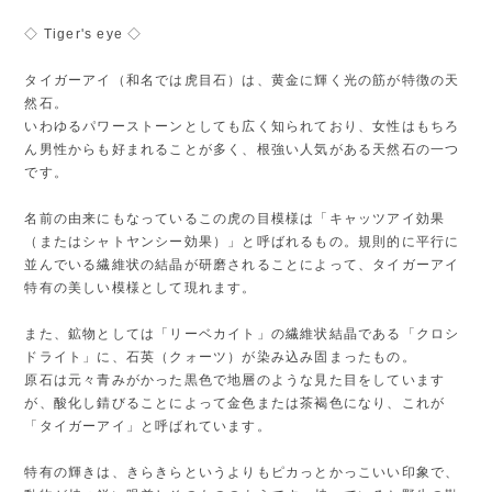
◇ Tiger's eye ◇
タイガーアイ（和名では虎目石）は、黄金に輝く光の筋が特徴の天
然石。
いわゆるパワーストーンとしても広く知られており、女性はもちろ
ん男性からも好まれることが多く、根強い人気がある天然石の一つ
です。
名前の由来にもなっているこの虎の目模様は「キャッツアイ効果
（またはシャトヤンシー効果）」と呼ばれるもの。規則的に平行に
並んでいる繊維状の結晶が研磨されることによって、タイガーアイ
特有の美しい模様として現れます。
また、鉱物としては「リーベカイト」の繊維状結晶である「クロシ
ドライト」に、石英（クォーツ）が染み込み固まったもの。
原石は元々青みがかった黒色で地層のような見た目をしています
が、酸化し錆びることによって金色または茶褐色になり、これが
「タイガーアイ」と呼ばれています。
特有の輝きは、きらきらというよりもピカっとかっこいい印象で、