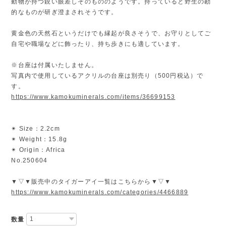
動物が持つ鋭い眼差しそのもののようです。持っていると野生の勘
的なものが研ぎ澄まされそうです。
黄金色の天然石というだけでも縁起が良さそうで、お守りとしてご
自宅や職場などに飾ったり、持ち歩きにも適しています。
※台座は付属いたしません。
写真内で使用しているアクリルの台座は別売り（500円税込）で
す。
https://www.kamokuminerals.com/items/36699153
✴︎ Size：2.2cm
✴︎ Weight：15.8g
✴︎ Origin：Africa
No.250604
▼▽▼販売中のタイガーアイ一覧はこちらから▼▽▼
https://www.kamokuminerals.com/categories/4466889
数量