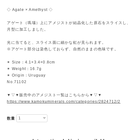
◇ Agate × Amethyst ◇
アゲート（瑪瑙）上にアメジストが結晶化した原石をスライスし、
月型に加工しました。
光に当てると、スライス面に細かな虹が見られます。
※アゲート部分は染色しておらず、自然のままの色味です。
✴︎ Size：4.1×3.4×0.8cm
✴︎ Weight：16.7g
✴︎ Origin：Uruguay
No.71102
▼▽▼販売中のアメジスト一覧はこちらから▼▽▼
https://www.kamokuminerals.com/categories/2824712/2
数量