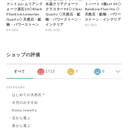
ァントムレムリアンク
水晶クリアクォーツ
ト ハート 3個set 05◇
ォーツ原石23◇Black
クラスター93◇ Clear
Rainbow Fluorite ◇
Phantom Lemurian
Quartz ◇天然石・鉱
天然石・鉱物・パワー
Quartz◇ 天然石・鉱
物・パワーストーン・
ストーン・インテリア
物・パワーストーン
インテリア
¥3,000
¥8,800
¥43,000
ショップの評価
すべて
1713
7
0
CATEGORY
はじめての天然石＊
今月のおすすめ
Roma Jewelry
石から選ぶ
形から選ぶ