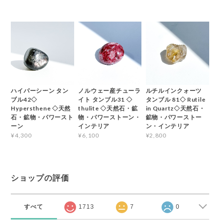
ハイパーシーン タン
ノルウェー産チューラ
ルチルインクォーツ
ブル42◇
イト タンブル31 ◇
タンブル 81◇ Rutile
Hypersthene ◇天然
thulite ◇天然石・鉱
in Quartz◇天然石・
石・鉱物・パワースト
物・パワーストーン・
鉱物・パワーストー
ーン
インテリア
ン・インテリア
¥4,300
¥6,100
¥2,800
ショップの評価
すべて
1713
7
0