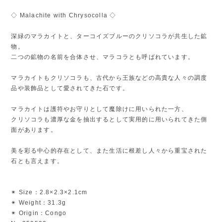
◇ Malachite with Chrysocolla ◇
深緑のマラカイトと、ターコイズブルーのクリソコラが共生した鉱
物。
二つの鉱物の名前を合体させ、マラコラとも呼ばれています。
マラカイトもクリソコラも、古代から王族などの高貴な人々の調度
品や装飾品として愛されてきた石です。
マラカイトは護符やお守りとして魔除けに用いられた一方、
クリソコラも濃厚な金を抽出するとして実用的に用いられてきた側
面があります。
美を彩る中心的存在として、また生活に根差し人々から重宝された
石とも言えます。
✴︎ Size：2.8×2.3×2.1cm
✴︎ Weight：31.3g
✴︎ Origin：Congo