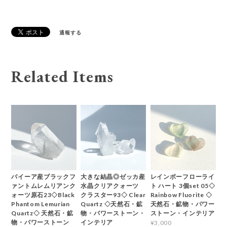
通報する
Related Items
バイーア産ブラックフ
大きな結晶◎ゼッカ産
レインボーフローライ
ァントムレムリアンク
水晶クリアクォーツ
ト ハート 3個set 05◇
ォーツ原石23◇Black
クラスター93◇ Clear
Rainbow Fluorite ◇
Phantom Lemurian
Quartz ◇天然石・鉱
天然石・鉱物・パワー
Quartz◇ 天然石・鉱
物・パワーストーン・
ストーン・インテリア
物・パワーストーン
インテリア
¥3,000