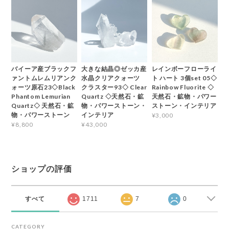
バイーア産ブラックフ
大きな結晶◎ゼッカ産
レインボーフローライ
ァントムレムリアンク
水晶クリアクォーツ
ト ハート 3個set 05◇
ォーツ原石23◇Black
クラスター93◇ Clear
Rainbow Fluorite ◇
Phantom Lemurian
Quartz ◇天然石・鉱
天然石・鉱物・パワー
Quartz◇ 天然石・鉱
物・パワーストーン・
ストーン・インテリア
物・パワーストーン
インテリア
¥3,000
¥8,800
¥43,000
ショップの評価
すべて
1711
7
0
CATEGORY