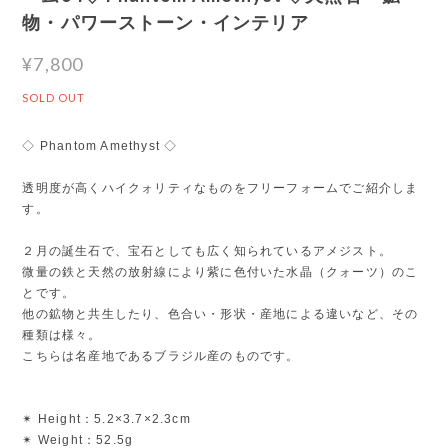
物・パワーストーン・インテリア
¥7,800
SOLD OUT
◇ Phantom Amethyst ◇
透明度が高くハイクォリティなものをフリーフォームでご紹介しま
す。
２月の誕生石で、宝石としても広く知られているアメジスト。
微量の鉄と天然の放射線により紫に色付いた水晶（クォーツ）のこ
とです。
他の鉱物と共生したり、色合い・形状・産地による違いなど、その
種類は様々。
こちらは名産地であるブラジル産のものです。
✴︎ Height：5.2×3.7×2.3cm
✴︎ Weight：52.5g