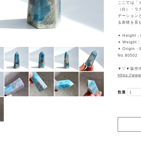
ここでは「
（白）・ラ
デーション
る表情を見
✴︎ Height：
✴︎ Weight：
✴︎ Origin：B
No.80502
▼▽▼販売
https://ww
数量