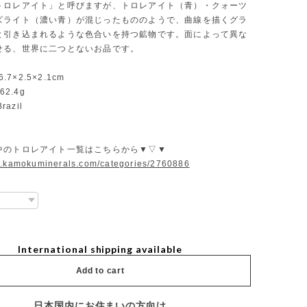
トロレアイト」と呼びますが、トロレアイト（青）・クォーツ
ズライト（濃い青）が混じったもののようで、曲線を描くグラ
と引き込まれるような色合いを持つ鉱物です。面によって異な
せる、世界に二つとないお品です。
6.7×2.5×2.1cm
62.4g
razil
中のトロレアイト一覧はこちらから▼▽▼
w.kamokuminerals.com/categories/2760886
International shipping available
Add to cart
日本国内にお住まいの方向け