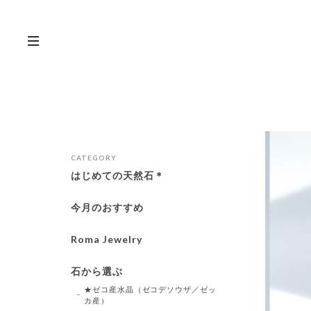
CATEGORY
はじめての天然石＊
今月のおすすめ
Roma Jewelry
石から選ぶ
★ゼコ産水晶（ゼコデソウザ／ゼッ
カ産）