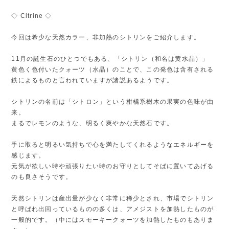
◇ Citrine ◇
今回は希少な天然カラー、非加熱のシトリンをご紹介します。
11月の誕生石のひとつでもある、「シトリン（和名は黄水晶）」
黄色く色付いたクォーツ（水晶）のことで、この発色は含有される
鉄によるものと言われていますが諸説あるようです。
シトリンの名前は「シトロン」という柑橘系樹木の果実の色味が由
来。
まるでレモンのような、明るく爽やかな天然石です。
手に取ると明るい気持ちで心を満たしてくれるようなエネルギーを
感じます。
元気が欲しい時や頑張りたい時のお守りとしてそばに置いてあげる
のも良さそうです。
天然シトリンは産出量が少なく非常に稀少とされ、市場でシトリン
と呼ばれ出回っているものの多くは、アメジストを加熱したものが
一般的です。（中にはスモーキークォーツを加熱したものもありま