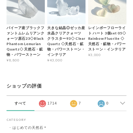
バイーア産ブラックフ
大きな結晶◎ゼッカ産
レインボーフローライ
ァントムレムリアンク
水晶クリアクォーツ
ト ハート 3個set 05◇
ォーツ原石23◇Black
クラスター93◇ Clear
Rainbow Fluorite ◇
Phantom Lemurian
Quartz ◇天然石・鉱
天然石・鉱物・パワー
Quartz◇ 天然石・鉱
物・パワーストーン・
ストーン・インテリア
物・パワーストーン
インテリア
¥3,000
¥8,800
¥43,000
ショップの評価
すべて
1714
7
0
CATEGORY
はじめての天然石＊