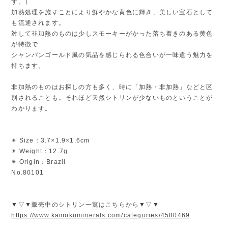
す。）
加熱処理を施すことにより鮮やかな黄色に輝き、美しい宝石として
も流通されます。
対して非加熱のものは少しスモーキーがかった落ち着きのある黄色
が特徴で
シャンパンゴールド風の気品を感じられる色合いが一味違う魅力を
持ちます。
非加熱のものはお探しの方も多く、時に「加熱・非加熱」などと区
別されることも。それほど天然シトリンが少ないものということが
わかります。
✴︎ Size：3.7×1.9×1.6cm
✴︎ Weight：12.7g
✴︎ Origin：Brazil
No.80101
▼▽▼販売中のシトリン一覧はこちらから▼▽▼
https://www.kamokuminerals.com/categories/4580469