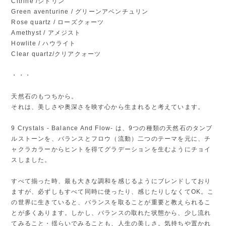
Citrine /シトリン
Green aventurine / グリーンアベンチュリン
Rose quartz / ローズクォーツ
Amethyst / アメジスト
Howlite / ハウライト
Clear quartz/クリアクォーツ
・・・
天然石のもつちから。
それは、美しさや奥深さを映す心から生まれると考えています。
9 Crystals - Balance And Flow- は、9つの種類の天然石のタンブ
ルストーンを、バランスとフロウ（流動）二つのテーマを元に、チ
ャクラカラーからヒントを得てグラデーションを生むようにチョイ
スしました。
すべて揃った時、最も大きな調和を感じるようにブレンドしており
ますが、必ずしもすべて同時に使ったり、感じたりしなくてOK。こ
の世界に生きていると、バランスを取ることが重要と教えられるこ
とが多くあります。しかし、バランスの取れた状態から、少し流れ
てみること・揺らいでみることも、人生の美しさ。気持ちや置かれ