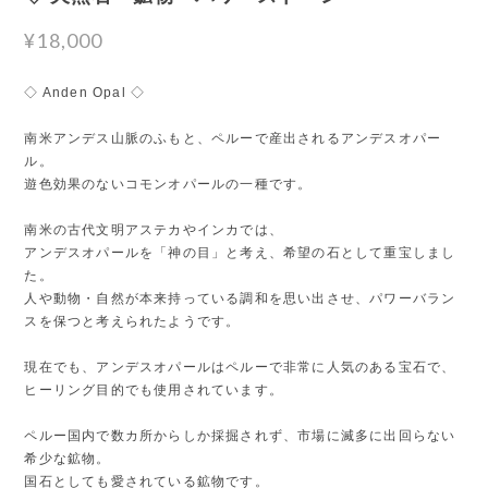
¥18,000
◇ Anden Opal ◇
南米アンデス山脈のふもと、ペルーで産出されるアンデスオパー
ル。
遊色効果のないコモンオパールの一種です。
南米の古代文明アステカやインカでは、
アンデスオパールを「神の目」と考え、希望の石として重宝しまし
た。
人や動物・自然が本来持っている調和を思い出させ、パワーバラン
スを保つと考えられたようです。
現在でも、アンデスオパールはペルーで非常に人気のある宝石で、
ヒーリング目的でも使用されています。
ペルー国内で数カ所からしか採掘されず、市場に滅多に出回らない
希少な鉱物。
国石としても愛されている鉱物です。