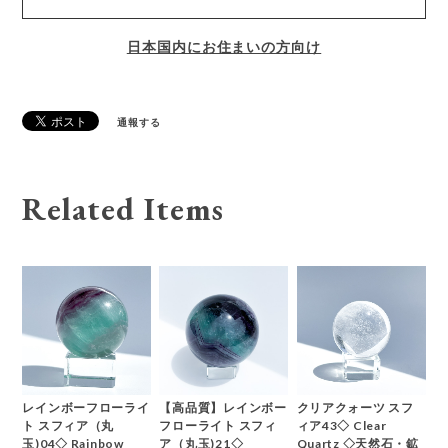
日本国内にお住まいの方向け
通報する
Related Items
レインボーフローライ
【高品質】レインボー
クリアクォーツ スフ
ト スフィア（丸
フローライト スフィ
ィア43◇ Clear
玉)04◇ Rainbow
ア（丸玉)21◇
Quartz ◇天然石・鉱