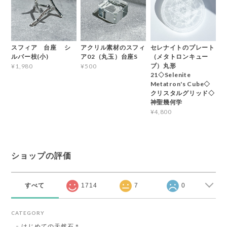
スフィア 台座 シ
アクリル素材のスフィ
セレナイトのプレート
ルバー枝(小)
ア02（丸玉）台座S
（メタトロンキュー
ブ）丸形
¥1,980
¥500
21◇Selenite
Metatron's Cube◇
クリスタルグリッド◇
神聖幾何学
¥4,800
ショップの評価
すべて
1714
7
0
CATEGORY
はじめての天然石＊