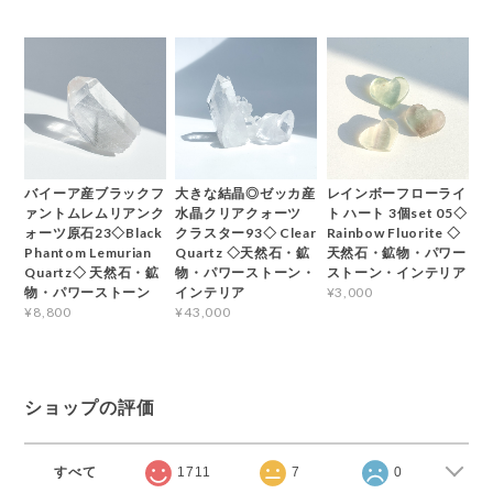
バイーア産ブラックフ
大きな結晶◎ゼッカ産
レインボーフローライ
ァントムレムリアンク
水晶クリアクォーツ
ト ハート 3個set 05◇
ォーツ原石23◇Black
クラスター93◇ Clear
Rainbow Fluorite ◇
Phantom Lemurian
Quartz ◇天然石・鉱
天然石・鉱物・パワー
Quartz◇ 天然石・鉱
物・パワーストーン・
ストーン・インテリア
物・パワーストーン
インテリア
¥3,000
¥8,800
¥43,000
ショップの評価
すべて
1711
7
0