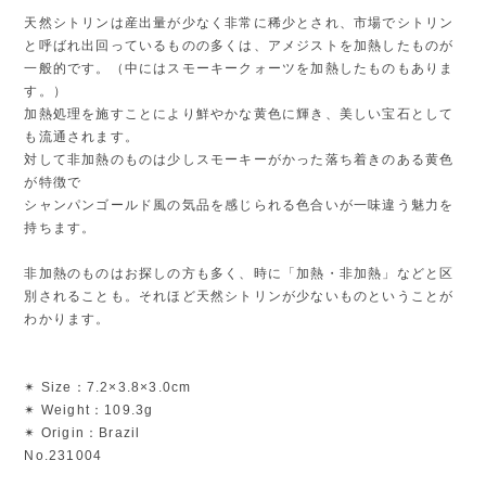
天然シトリンは産出量が少なく非常に稀少とされ、市場でシトリン
と呼ばれ出回っているものの多くは、アメジストを加熱したものが
一般的です。（中にはスモーキークォーツを加熱したものもありま
す。）
加熱処理を施すことにより鮮やかな黄色に輝き、美しい宝石として
も流通されます。
対して非加熱のものは少しスモーキーがかった落ち着きのある黄色
が特徴で
シャンパンゴールド風の気品を感じられる色合いが一味違う魅力を
持ちます。
非加熱のものはお探しの方も多く、時に「加熱・非加熱」などと区
別されることも。それほど天然シトリンが少ないものということが
わかります。
✴︎ Size：7.2×3.8×3.0cm
✴︎ Weight：109.3g
✴︎ Origin：Brazil
No.231004