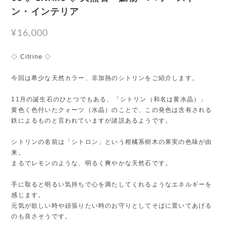
ン・インテリア
¥16,000
◇ Citrine ◇
今回は希少な天然カラー、非加熱のシトリンをご紹介します。
11月の誕生石のひとつでもある、「シトリン（和名は黄水晶）」
黄色く色付いたクォーツ（水晶）のことで、この発色は含有される
鉄によるものと言われていますが諸説あるようです。
シトリンの名前は「シトロン」という柑橘系樹木の果実の色味が由
来。
まるでレモンのような、明るく爽やかな天然石です。
手に取ると明るい気持ちで心を満たしてくれるようなエネルギーを
感じます。
元気が欲しい時や頑張りたい時のお守りとしてそばに置いてあげる
のも良さそうです。