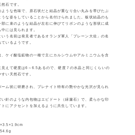
天然石です。
のような色味で、原石状だと結晶が重なり合い丸みを帯びたぶ
ような姿をしていることから名付けられました。板状結晶のも
一部に束のような結晶が左右に伸びてリボンのような形状に成
も中には見られます。
という名前は発見者であるオランダ軍人「プレーン大佐」の名
れているようです。
は、ケイ酸塩鉱物の一種で主にカルシウムやアルミニウムを含
。
に見えて硬度は6～6.5あるので、硬度７の水晶と同じくらいの
やすい天然石です。
パーム状に研磨され、プレナイト特有の艶やかな光沢が見られ
ぽい針のような内包物はエピドート（緑簾石）で、柔らかな印
イトにアクセントを加えるように共生しています。
0×3.5×1.9cm
54.6g