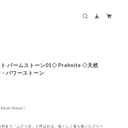
 パームストーン01◇ Prehnite ◇天然
物・パワーストーン
e Palm Stone◇
a
は和名で「ぶどう石」と呼ばれる、瑞々しく落ち着いたグリー