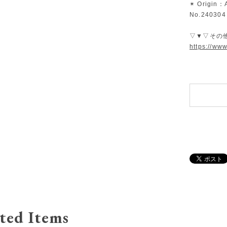
✴︎ Origin：A
No.240304
▽▼▽その
https://ww
ted Items