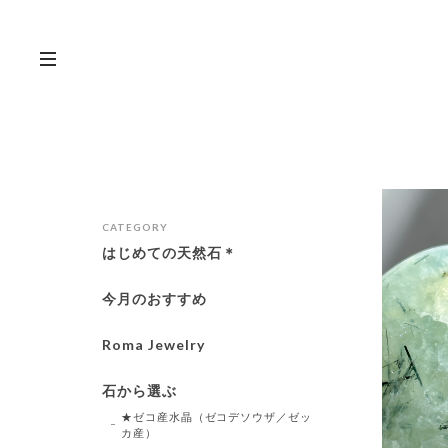
CATEGORY
はじめての天然石＊
今月のおすすめ
Roma Jewelry
石から選ぶ
★ゼコ産水晶（ゼコデソウザ／ゼッ
カ産）