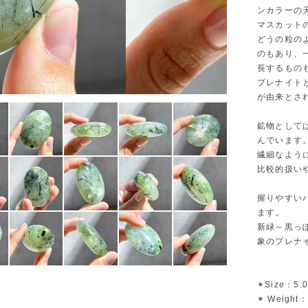
ンカラーの
マスカット
どうの粒の
のもあり、
長するもの
プレナイト
が由来とさ
鉱物として
んでいます
繊細なよう
比較的扱い
握りやすい
ます。
新緑～黒っ
象のプレナ
✴︎Size：5.
✴︎ Weight：