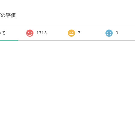
プの評価
べて
1713
7
0