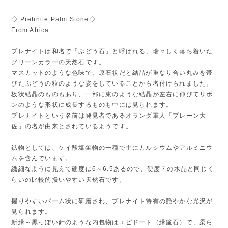
◇ Prehnite Palm Stone◇
From Africa
プレナイトは和名で「ぶどう石」と呼ばれる、瑞々しく落ち着いた
グリーンカラーの天然石です。
マスカットのような色味で、原石状だと結晶が重なり合い丸みを帯
びたぶどうの粒のような姿をしていることから名付けられました。
板状結晶のものもあり、一部に束のような結晶が左右に伸びてリボ
ンのような形状に成長するものも中には見られます。
プレナイトという名前は発見者であるオランダ軍人「プレーン大
佐」の名が由来とされているようです。
鉱物としては、ケイ酸塩鉱物の一種で主にカルシウムやアルミニウ
ムを含んでいます。
繊細なように見えて硬度は6～6.5あるので、硬度７の水晶と同じく
らいの比較的扱いやすい天然石です。
握りやすいパーム状に研磨され、プレナイト特有の艶やかな光沢が
見られます。
新緑～黒っぽい針のような内包物はエピドート（緑簾石）で、柔ら