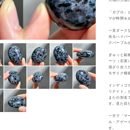
大地の力強
「ガブロ」
マが時間を
一見ダーク
光るハイパ
クパープル
ぎゅっと鉱
ーツ（石英
混ざり合う
モザイク模
インディゴ
リナイト」
またの別名
す。見た目
一方で「マ
ル・アゲー
す。