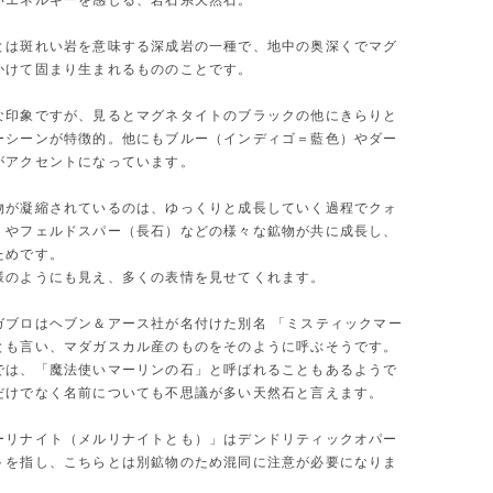
いエネルギーを感じる、岩石系天然石。
とは斑れい岩を意味する深成岩の一種で、地中の奥深くでマグ
かけて固まり生まれるもののことです。
な印象ですが、見るとマグネタイトのブラックの他にきらりと
ーシーンが特徴的。他にもブルー（インディゴ＝藍色）やダー
がアクセントになっています。
物が凝縮されているのは、ゆっくりと成長していく過程でクォ
）やフェルドスパー（長石）などの様々な鉱物が共に成長し、
ためです。
様のようにも見え、多くの表情を見せてくれます。
ガブロはヘブン＆アース社が名付けた別名 「ミスティックマー
とも言い、マダガスカル産のものをそのように呼ぶそうです。
では、「魔法使いマーリンの石」と呼ばれることもあるようで
だけでなく名前についても不思議が多い天然石と言えます。
ーリナイト（メルリナイトとも）」はデンドリティックオパー
トを指し、こちらとは別鉱物のため混同に注意が必要になりま