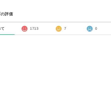
プの評価
べて
1713
7
0