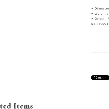
✴︎ Diamete
✴︎ Weight：
✴︎ Origin
No.240901
ted Items