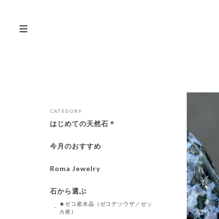
CATEGORY
はじめての天然石＊
今月のおすすめ
Roma Jewelry
石から選ぶ
★ゼコ産水晶（ゼコデソウザ／ゼッ
カ産）