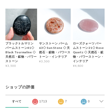
ブラックトルマリン
サンストーン パーム
ローズクォーツ パー
パームストーン41◇
63◇ Sun Stone ◇ 天
ムストーン21◇ Rose
Black Tourmaline ◇
然石・鉱物・パワース
Quartz ◇ 天然石・鉱
天然石・鉱物・パワー
トーン・インテリア
物・パワーストーン・
ストーン
インテリア
¥3,500
¥3,500
¥4,800
ショップの評価
すべて
1713
7
0