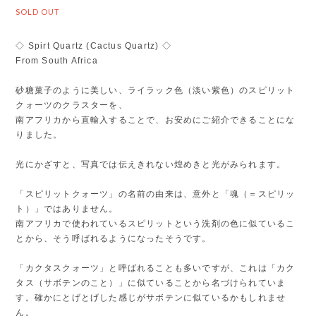
SOLD OUT
◇ Spirt Quartz (Cactus Quartz) ◇
From South Africa
砂糖菓子のように美しい、ライラック色（淡い紫色）のスピリット
クォーツのクラスターを、
南アフリカから直輸入することで、お安めにご紹介できることにな
りました。
光にかざすと、写真では伝えきれない煌めきと光がみられます。
「スピリットクォーツ」の名前の由来は、意外と「魂（＝スピリッ
ト）」ではありません。
南アフリカで使われているスピリットという洗剤の色に似ているこ
とから、そう呼ばれるようになったそうです。
「カクタスクォーツ」と呼ばれることも多いですが、これは「カク
タス（サボテンのこと）」に似ていることから名づけられていま
す。確かにとげとげした感じがサボテンに似ているかもしれませ
ん。