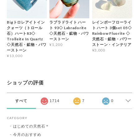
Bigトロレアイトイン
ラブラドライト ハー
レインボーフローライ
クォーツ（トロール
ト 93◇ Labradorite
ト ハート 3個set 05◇
石）ハート83◇
◇天然石・鉱物・パワ
Rainbow Fluorite ◇
Trolleite In Quartz
ーストーン
天然石・鉱物・パワー
◇天然石・鉱物・パワ
ストーン・インテリア
¥1,200
ーストーン
¥3,000
¥13,000
ショップの評価
すべて
1714
7
0
CATEGORY
はじめての天然石＊
今月のおすすめ