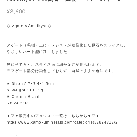
¥8,600
◇ Agate × Amethyst ◇
アゲート（瑪瑙）上にアメジストが結晶化した原石をスライスし、
やさしいハート型に加工しました。
光に当てると、スライス面に細かな虹が見られます。
※アゲート部分は染色しておらず、自然のままの色味です。
✴︎ Size：5.7×7.4×1.5cm
✴︎ Weight：133.5g
✴︎ Origin：Brazil
No.240903
▼▽▼販売中のアメジスト一覧はこちらから▼▽▼
https://www.kamokuminerals.com/categories/2824712/2