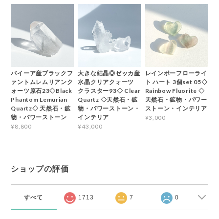
バイーア産ブラックフ
大きな結晶◎ゼッカ産
レインボーフローライ
ァントムレムリアンク
水晶クリアクォーツ
ト ハート 3個set 05◇
ォーツ原石23◇Black
クラスター93◇ Clear
Rainbow Fluorite ◇
Phantom Lemurian
Quartz ◇天然石・鉱
天然石・鉱物・パワー
Quartz◇ 天然石・鉱
物・パワーストーン・
ストーン・インテリア
物・パワーストーン
インテリア
¥3,000
¥8,800
¥43,000
ショップの評価
すべて
1713
7
0