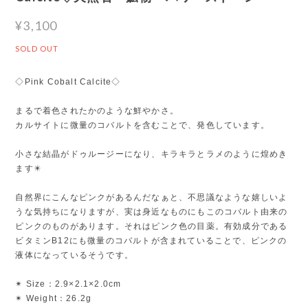
¥3,100
SOLD OUT
◇Pink Cobalt Calcite◇
まるで着色されたかのような鮮やかさ。
カルサイトに微量のコバルトを含むことで、発色しています。
小さな結晶がドゥルージーになり、キラキラとラメのように煌めき
ます✴️
自然界にこんなピンクがあるんだなぁと、不思議なような嬉しいよ
うな気持ちになりますが、実は身近なものにもこのコバルト由来の
ピンクのものがあります。それはピンク色の目薬。有効成分である
ビタミンB12にも微量のコバルトが含まれていることで、ピンクの
液体になっているそうです。
✴︎ Size：2.9×2.1×2.0cm
✴︎ Weight：26.2g