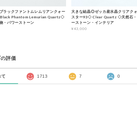
ブラックファントムレムリアンクォー
大きな結晶◎ゼッカ産水晶クリアクォ
ack Phantom Lemurian Quartz◇
スター93◇ Clear Quartz ◇天然
物・パワーストーン
ーストーン・インテリア
¥43,000
プの評価
べて
1713
7
0