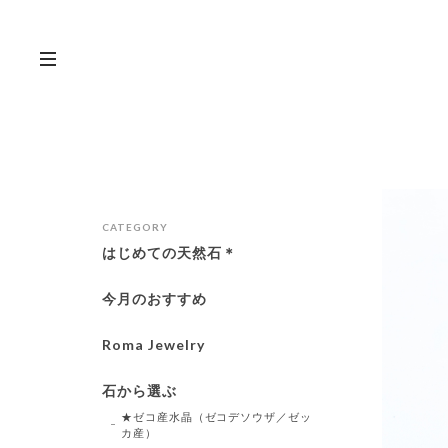
CATEGORY
はじめての天然石＊
今月のおすすめ
Roma Jewelry
石から選ぶ
★ゼコ産水晶（ゼコデソウザ／ゼッ
カ産）