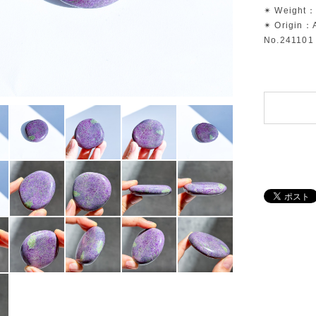
✴︎ Weight：
✴︎ Origin：A
No.241101