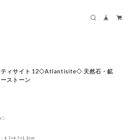
ィサイト 12◇Atlantisite◇ 天然石・鉱
ワーストーン
te◇
r：4.7×4.7×1.3cm