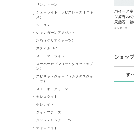
サンストーン
バイーア産
シェーライト（ラピスレースオニキ
ツ原石23◇Bl
ス）
天然石・鉱
シトリン
¥8,800
シャンガーンアメジスト
水晶（クリアクォーツ）
スティルバイト
ストロマトライト
ショッ
スーパーセブン（セイクリットセブ
ン）
す
スピリットクォーツ（カクタスクォ
ーツ）
スモーキークォーツ
セレスタイト
セレナイト
ダイオプテーズ
タンジェリンクォーツ
チャロアイト