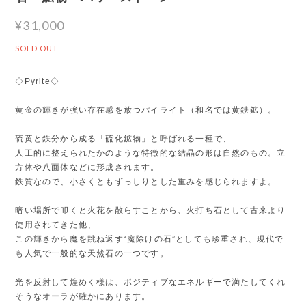
¥31,000
SOLD OUT
◇Pyrite◇
黄金の輝きが強い存在感を放つパイライト（和名では黄鉄鉱）。
硫黄と鉄分から成る「硫化鉱物」と呼ばれる一種で、
人工的に整えられたかのような特徴的な結晶の形は自然のもの。立
方体や八面体などに形成されます。
鉄質なので、小さくともずっしりとした重みを感じられますよ。
暗い場所で叩くと火花を散らすことから、火打ち石として古来より
使用されてきた他、
この輝きから魔を跳ね返す“魔除けの石”としても珍重され、現代で
も人気で一般的な天然石の一つです。
光を反射して煌めく様は、ポジティブなエネルギーで満たしてくれ
そうなオーラが確かにあります。