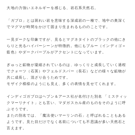
大地の力強いエネルギーを感じる、岩石系天然石。
「ガブロ」とは斑れい岩を意味する深成岩の一種で、地中の奥深く
でマグマが時間をかけて固まり生まれるもののことです。
一見ダークな印象ですが、見るとマグネタイトのブラックの他にき
らりと光るハイパーシーンが特徴的。他にもブルー（インディゴ＝
藍色）やダークパープルがアクセントになっています。
ぎゅっと鉱物が凝縮されているのは、ゆっくりと成長していく過程
でクォーツ（石英）やフェルドスパー（長石）などの様々な鉱物が
共に成長し、混ざり合うためです。
モザイク模様のようにも見え、多くの表情を見せてくれます。
インディゴガブロはヘブン＆アース社が名付けた別名 「ミスティッ
クマーリナイト」とも言い、マダガスカル産のものをそのように呼
ぶそうです。
またの別名では、「魔法使いマーリンの石」と呼ばれることもある
ようです。見た目だけでなく名前についても不思議が多い天然石と
言えます。