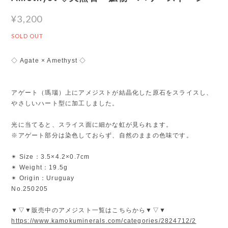
¥3,200
SOLD OUT
◇ Agate × Amethyst ◇
アゲート（瑪瑙）上にアメジストが結晶化した原石をスライスし、
やさしいハート型に加工しました。
光に当てると、スライス面に細かな虹が見られます。
※アゲート部分は染色しておらず、自然のままの色味です。
✴︎ Size：3.5×4.2×0.7cm
✴︎ Weight：19.5g
✴︎ Origin：Uruguay
No.250205
▼▽▼販売中のアメジスト一覧はこちらから▼▽▼
https://www.kamokuminerals.com/categories/2824712/2