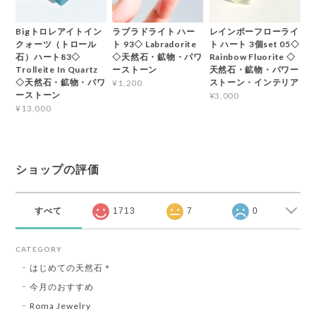
Bigトロレアイトイン
ラブラドライト ハー
レインボーフローライ
クォーツ（トロール
ト 93◇ Labradorite
ト ハート 3個set 05◇
石）ハート83◇
◇天然石・鉱物・パワ
Rainbow Fluorite ◇
Trolleite In Quartz
ーストーン
天然石・鉱物・パワー
◇天然石・鉱物・パワ
ストーン・インテリア
¥1,200
ーストーン
¥3,000
¥13,000
ショップの評価
すべて
1713
7
0
CATEGORY
はじめての天然石＊
今月のおすすめ
Roma Jewelry