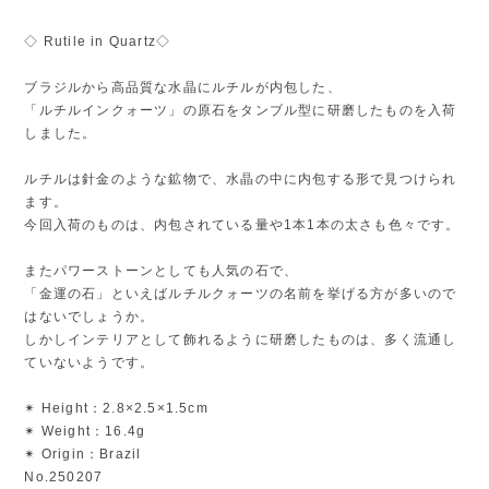
◇ Rutile in Quartz◇
ブラジルから高品質な水晶にルチルが内包した、
「ルチルインクォーツ」の原石をタンブル型に研磨したものを入荷
しました。
ルチルは針金のような鉱物で、水晶の中に内包する形で見つけられ
ます。
今回入荷のものは、内包されている量や1本1本の太さも色々です。
またパワーストーンとしても人気の石で、
「金運の石」といえばルチルクォーツの名前を挙げる方が多いので
はないでしょうか。
しかしインテリアとして飾れるように研磨したものは、多く流通し
ていないようです。
✴︎ Height：2.8×2.5×1.5cm
✴︎ Weight：16.4g
✴︎ Origin：Brazil
No.250207