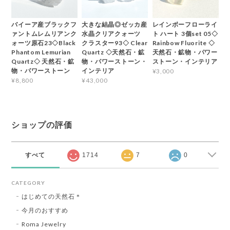
バイーア産ブラックフ
大きな結晶◎ゼッカ産
レインボーフローライ
ァントムレムリアンク
水晶クリアクォーツ
ト ハート 3個set 05◇
ォーツ原石23◇Black
クラスター93◇ Clear
Rainbow Fluorite ◇
Phantom Lemurian
Quartz ◇天然石・鉱
天然石・鉱物・パワー
Quartz◇ 天然石・鉱
物・パワーストーン・
ストーン・インテリア
物・パワーストーン
インテリア
¥3,000
¥8,800
¥43,000
ショップの評価
すべて
1714
7
0
CATEGORY
はじめての天然石＊
今月のおすすめ
Roma Jewelry