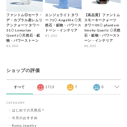
ファントム◎セーラ・
エンジェライト タワ
【高品質】ファントム
デ・カブラル産レムリ
ー 71◇ Angelite ◇天
スモーキークォーツ
アンクォーツ タワー
然石・鉱物・パワース
タワー03◇ phantom
31◇ Lemurian
トーン・インテリア
Smoky Quartz ◇天然
Quartz◇天然石・鉱
石・鉱物・パワースト
¥5,200
物・パワーストーン
ーン・インテリア
¥6,000
¥6,300
ショップの評価
すべて
1713
7
0
CATEGORY
はじめての天然石＊
今月のおすすめ
Roma Jewelry