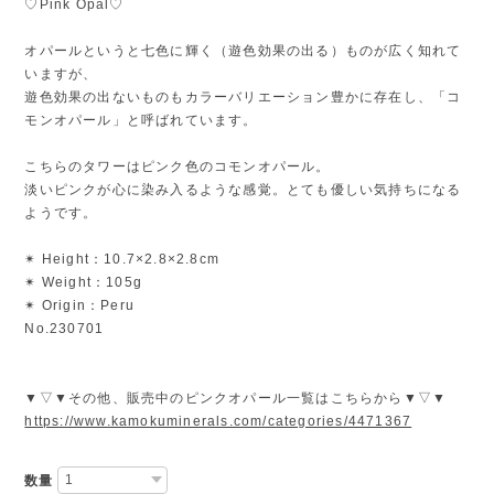
♡Pink Opal♡
オパールというと七色に輝く（遊色効果の出る）ものが広く知れて
いますが、
遊色効果の出ないものもカラーバリエーション豊かに存在し、「コ
モンオパール」と呼ばれています。
こちらのタワーはピンク色のコモンオパール。
淡いピンクが心に染み入るような感覚。とても優しい気持ちになる
ようです。
✴︎ Height：10.7×2.8×2.8cm
✴︎ Weight：105g
✴︎ Origin：Peru
No.230701
▼▽▼その他、販売中のピンクオパール一覧はこちらから▼▽▼
https://www.kamokuminerals.com/categories/4471367
数量