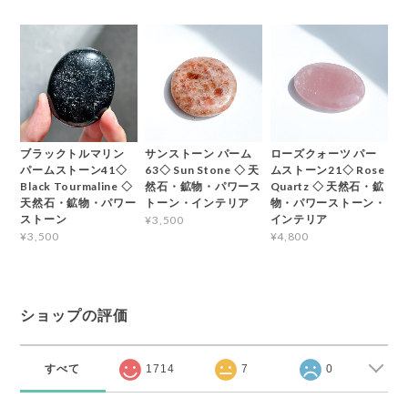
ブラックトルマリン
サンストーン パーム
ローズクォーツ パー
パームストーン41◇
63◇ Sun Stone ◇ 天
ムストーン21◇ Rose
Black Tourmaline ◇
然石・鉱物・パワース
Quartz ◇ 天然石・鉱
天然石・鉱物・パワー
トーン・インテリア
物・パワーストーン・
ストーン
インテリア
¥3,500
¥3,500
¥4,800
ショップの評価
すべて
1714
7
0