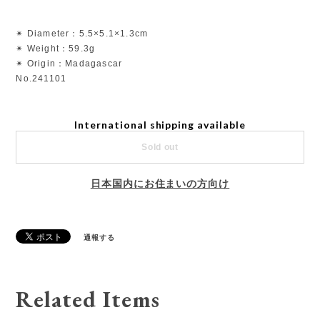
✴︎ Diameter：5.5×5.1×1.3cm
✴︎ Weight：59.3g
✴︎ Origin：Madagascar
No.241101
International shipping available
Sold out
日本国内にお住まいの方向け
通報する
Related Items