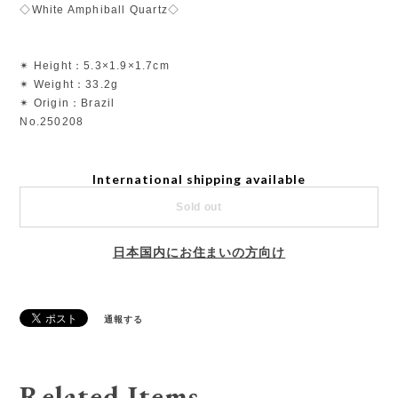
◇White Amphiball Quartz◇
✴︎ Height：5.3×1.9×1.7cm
✴︎ Weight：33.2g
✴︎ Origin：Brazil
No.250208
International shipping available
Sold out
日本国内にお住まいの方向け
通報する
Related Items