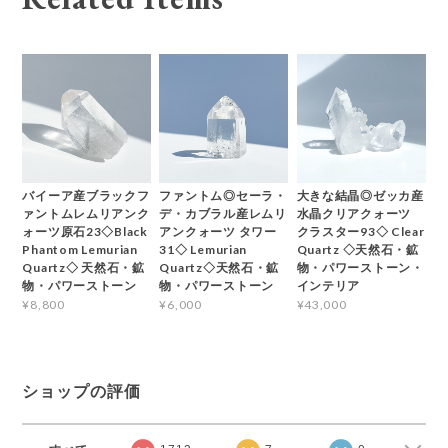
バイーア産ブラックフ
ファントム◎セーラ・
大きな結晶◎ゼッカ産
ァントムレムリアンク
デ・カブラル産レムリ
水晶クリアクォーツ
ォーツ原石23◇Black
アンクォーツ タワー
クラスター93◇ Clear
Phantom Lemurian
31◇ Lemurian
Quartz ◇天然石・鉱
Quartz◇ 天然石・鉱
Quartz◇天然石・鉱
物・パワーストーン・
物・パワーストーン
物・パワーストーン
インテリア
¥8,800
¥6,000
¥43,000
ショップの評価