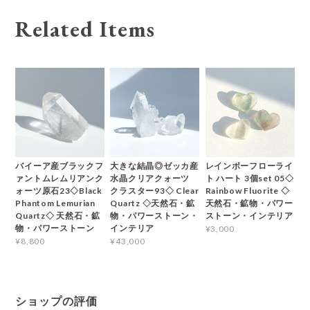
Related Items
バイーア産ブラックフ
大きな結晶◎ゼッカ産
レインボーフローライ
ァントムレムリアンク
水晶クリアクォーツ
ト ハート 3個set 05◇
ォーツ原石23◇Black
クラスター93◇ Clear
Rainbow Fluorite ◇
Phantom Lemurian
Quartz ◇天然石・鉱
天然石・鉱物・パワー
Quartz◇ 天然石・鉱
物・パワーストーン・
ストーン・インテリア
物・パワーストーン
インテリア
¥3,000
¥8,800
¥43,000
ショップの評価