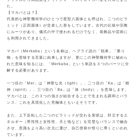
た。
【マカバとは？】
代表的な神聖幾何学のひとつで星型八面体とも呼ばれ、二つのピラ
ミッド（正四面体）が交差した形をしています。古代の伝統や宗教
にルーツがあり、儀式の中で使われるだけでなく、装飾品や芸術に
も利用されてきました。
マカバ（Merkaba）という名称は、ヘブライ語の「戦車」「乗り
物」を意味する言葉に由来しますが、更にこの神聖幾何学に秘めら
れた意味を知るには、「Merkaba」という単語を３つのパーツに分
解する必要があります。
一つ目の「Mer」は「神聖な光（light）」、二つ目の「Ka」は「精
神（spirit）」、三つ目の「Ba」は「体（body）」を意味します。
マカバとは、この３つの強さが結合することで生まれる調和とバラ
ンス、これを具現化した究極体ともいえそうです。
また、上下反転した二つのピラミッドが交わる形状は、対立するエ
ネルギー（男性性と女性性、天と地など）を完璧なバランスで融合
させ、意識をより高い次元に運び、自己啓発や悟りに導くといわれ
ています。