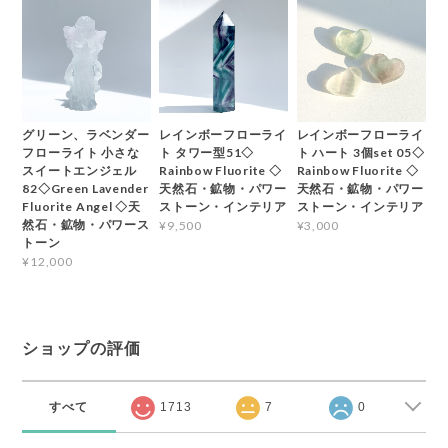
グリーン、ラベンダー
レインボーフローライ
レインボーフローライ
フローライト 小さな
ト タワー型51◇
ト ハート 3個set 05◇
スイートエンジェル
Rainbow Fluorite ◇
Rainbow Fluorite ◇
82◇Green Lavender
天然石・鉱物・パワー
天然石・鉱物・パワー
Fluorite Angel ◇天
ストーン・インテリア
ストーン・インテリア
然石・鉱物・パワース
¥9,500
¥3,000
トーン
¥12,000
ショップの評価
すべて
1713
7
0