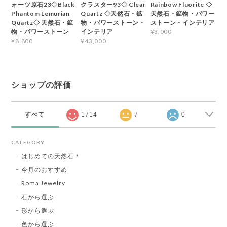
ォーツ原石23◇Black
クラスター93◇ Clear
Rainbow Fluorite ◇
Phantom Lemurian
Quartz ◇天然石・鉱
天然石・鉱物・パワー
Quartz◇ 天然石・鉱
物・パワーストーン・
ストーン・インテリア
物・パワーストーン
インテリア
¥3,000
¥8,800
¥43,000
ショップの評価
すべて
1714
7
0
CATEGORY
はじめての天然石＊
今月のおすすめ
Roma Jewelry
石から選ぶ
形から選ぶ
色から選ぶ