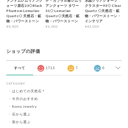
ァントムレムリアンク
デ・カブラル産レムリ
水晶クリアクォーツ
ォーツ原石23◇Black
アンクォーツ タワー
クラスター93◇ Clear
Phantom Lemurian
31◇ Lemurian
Quartz ◇天然石・鉱
Quartz◇ 天然石・鉱
Quartz◇天然石・鉱
物・パワーストーン・
物・パワーストーン
物・パワーストーン
インテリア
¥8,800
¥6,000
¥43,000
ショップの評価
すべて
1713
7
0
CATEGORY
はじめての天然石＊
今月のおすすめ
Roma Jewelry
石から選ぶ
形から選ぶ