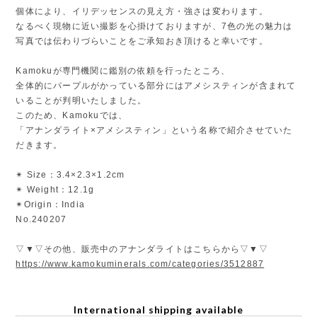
個体により、イリデッセンスの見え方・強さは変わります。
なるべく現物に近い撮影を心掛けておりますが、7色の光の魅力は
写真では伝わりづらいことをご承知おき頂けると幸いです。
Kamokuが専門機関に鑑別の依頼を行ったところ、
全体的にパープルがかっている部分にはアメシスティンが含まれて
いることが判明いたしました。
このため、Kamokuでは、
「アナンダライト×アメシスティン」という名称で紹介させていた
だきます。
✴︎ Size：3.4×2.3×1.2cm
✴︎ Weight：12.1g
✴︎Origin：India
No.240207
▽▼▽その他、販売中のアナンダライトはこちらから▽▼▽
https://www.kamokuminerals.com/categories/3512887
International shipping available