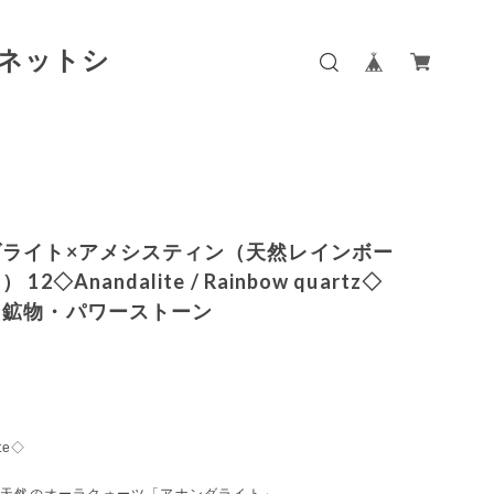
ダライト×アメシスティン（天然レインボー
12◇Anandalite / Rainbow quartz◇
・鉱物・パワーストーン
te◇