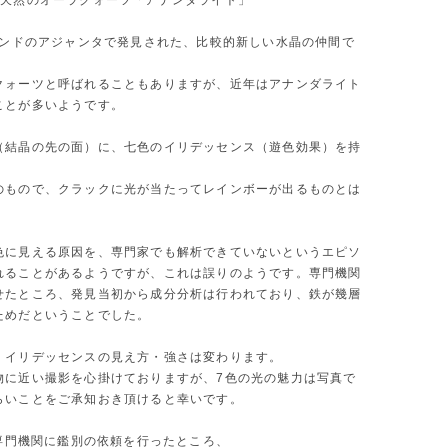
、天然のオーラクォーツ「アナンダライト」
にインドのアジャンタで発見された、比較的新しい水晶の仲間で
クォーツと呼ばれることもありますが、近年はアナンダライト
ことが多いようです。
（結晶の先の面）に、七色のイリデッセンス（遊色効果）を持
。
のもので、クラックに光が当たってレインボーが出るものとは
。
色に見える原因を、専門家でも解析できていないというエピソ
れることがあるようですが、これは誤りのようです。専門機関
せたところ、発見当初から成分分析は行われており、鉄が幾層
ためだということでした。
、イリデッセンスの見え方・強さは変わります。
物に近い撮影を心掛けておりますが、7色の光の魅力は写真で
らいことをご承知おき頂けると幸いです。
が専門機関に鑑別の依頼を行ったところ、