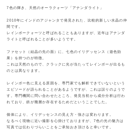
7色の輝き、天然のオーラクォーツ「アナンダライト」
2010年にインドのアジャンタで発見された、比較的新しい水晶の仲
間です。
レインボークォーツと呼ばれることもありますが、近年はアナンダ
ライトと呼ばれることが多いようです。
ファセット（結晶の先の面）に、七色のイリデッセンス（遊色効
果）を持つのが特徴。
これは天然のもので、クラックに光が当たってレインボーが出るも
のとは異なります。
レインボー色に見える原因を、専門家でも解析できていないという
エピソードが語られることがあるようですが、これは誤りのようで
す。専門機関に問い合わせたところ、発見当初から成分分析は行わ
れており、鉄が幾層か存在するためだということでした。
個体により、イリデッセンスの見え方・強さは変わります。
なるべく現物に近い撮影を心掛けておりますが、7色の光の魅力は
写真では伝わりづらいことをご承知おき頂けると幸いです。