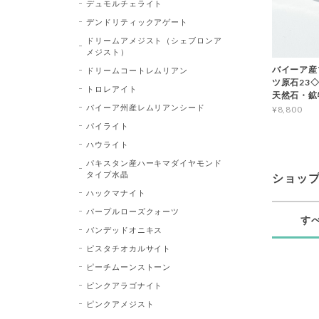
デュモルチェライト
デンドリティックアゲート
ドリームアメジスト（シェブロンア
メジスト）
バイーア産
ドリームコートレムリアン
ツ原石23◇Bl
トロレアイト
天然石・鉱
バイーア州産レムリアンシード
¥8,800
パイライト
ハウライト
パキスタン産ハーキマダイヤモンド
タイプ水晶
ショッ
ハックマナイト
パープルローズクォーツ
す
バンデッドオニキス
ピスタチオカルサイト
ピーチムーンストーン
ピンクアラゴナイト
ピンクアメジスト