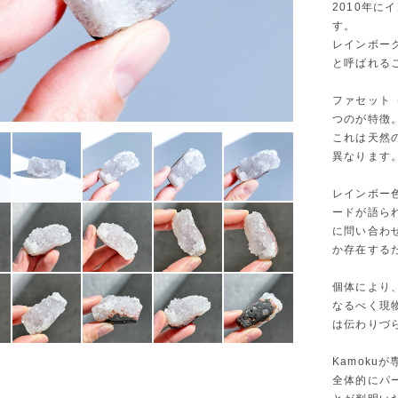
2010年
す。
レインボー
と呼ばれる
ファセット
つのが特徴
これは天然
異なります
レインボー
ードが語ら
に問い合わ
か存在する
個体により
なるべく現
は伝わりづ
Kamoku
全体的にパ