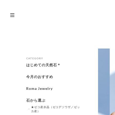
CATEGORY
はじめての天然石＊
今月のおすすめ
Roma Jewelry
石から選ぶ
★ゼコ産水晶（ゼコデソウザ／ゼッ
カ産）