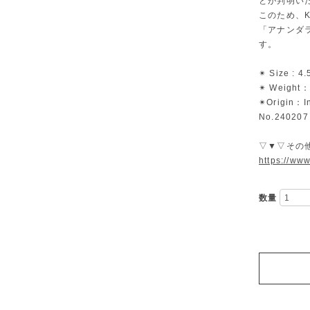
とが判明い
このため、K
「アナンダ
す。
✴︎ Size : 4
✴︎ Weight：
✴︎Origin：I
No.240207
▽▼▽その
https://ww
数量