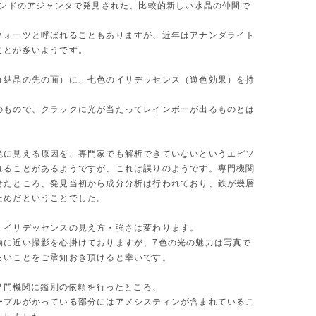
にインドのアジャンタで発見された、比較的新しい水晶の仲間で
クォーツと呼ばれることもありますが、近年はアナンダライト
ことが多いようです。
（結晶の先の面）に、七色のイリデッセンス（遊色効果）を持
。
のもので、クラックに光が当たってレインボーが出るものとは
。
色に見える原因を、専門家でも解析できていないというエピソ
れることがあるようですが、これは誤りのようです。専門機関
せたところ、発見当初から成分分析は行われており、鉄が幾層
ためだということでした。
、イリデッセンスの見え方・強さは変わります。
物に近い撮影を心掛けておりますが、7色の光の魅力は写真で
らいことをご承知おき頂けると幸いです。
が専門機関に鑑別の依頼を行ったところ、
ープルがかっている部分にはアメシスティンが含まれているこ