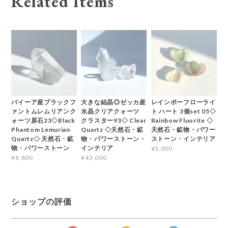
Related Items
バイーア産ブラックフ
大きな結晶◎ゼッカ産
レインボーフローライ
ァントムレムリアンク
水晶クリアクォーツ
ト ハート 3個set 05◇
ォーツ原石23◇Black
クラスター93◇ Clear
Rainbow Fluorite ◇
Phantom Lemurian
Quartz ◇天然石・鉱
天然石・鉱物・パワー
Quartz◇ 天然石・鉱
物・パワーストーン・
ストーン・インテリア
物・パワーストーン
インテリア
¥3,000
¥8,800
¥43,000
ショップの評価