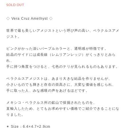
SOLD OUT
◇ Vera Cruz Amethyst ◇
世界で最も美しいアメジストという呼び声の高い、ベラクルスアメ
ジスト。
ピンクがかった淡いパープルカラーと、透明感が特徴です。
結晶のサイドには成長線（レムリアンレッジ）がくっきりとみら
れ、
手に持つ角度をつけると、七色のテリが見られるものもあります。
ベラクルスアメジストは、あまり大きな結晶を作りませんが、
小さいものでも輝きと存在の崇高さに、大変な価値を感じられ、
手に取った人、みな感嘆の声をあげるほどです。
メキシコ・ベラクルス州の鉱山で採掘されたものを、
直輸入したため、とてもお求めやすい価格でご紹介できることにな
りました。
✴︎ Size：6.4×4.7×2.9cm