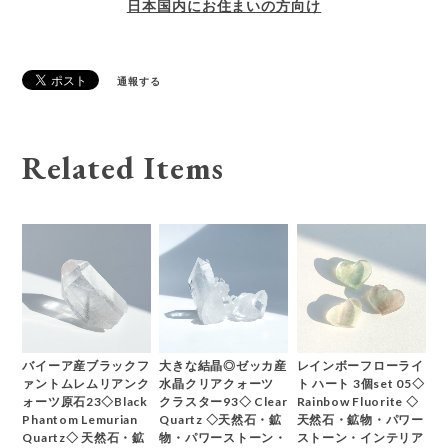
日本国内にお住まいの方向け
通報する
Related Items
バイーア産ブラックフ
大きな結晶◎ゼッカ産
レインボーフローライ
ァントムレムリアンク
水晶クリアクォーツ
ト ハート 3個set 05◇
ォーツ原石23◇Black
クラスター93◇ Clear
Rainbow Fluorite ◇
Phantom Lemurian
Quartz ◇天然石・鉱
天然石・鉱物・パワー
Quartz◇ 天然石・鉱
物・パワーストーン・
ストーン・インテリア