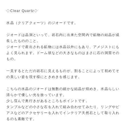
◇Clear Quartz◇
水晶（クリアクォーツ）のジオードです。
ジオードは晶洞といって、岩石内に出来た空間内で鉱物の結晶が成
長したもののこと。
ジオードで産出される鉱物には水晶以外にもあり、アメジストにも
よく見られます。ドーム状などの大きなものはまさに石の洞窟その
もの。
一見するとただの岩石に見えるものが、割ることによって初めてそ
の美しい姿を現す様にときめきを感じます。
こちらの水晶のジオードは無数の細かな結晶が煌めき、水晶らしい
清らかで優しい光を放っています。
少し窪んで奥行きがあるところもポイントです。
タンブルなどの小さな石を入れて組み合わせてみたり、リングやピ
アスなどのアクセサリーを入れてインテリア天然石として取り入れ
るのも素敵です。