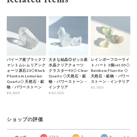
バイーア産ブラックフ
大きな結晶◎ゼッカ産
レインボーフローライ
ァントムレムリアンク
水晶クリアクォーツ
ト ハート 3個set 05◇
ォーツ原石23◇Black
クラスター93◇ Clear
Rainbow Fluorite ◇
Phantom Lemurian
Quartz ◇天然石・鉱
天然石・鉱物・パワー
Quartz◇ 天然石・鉱
物・パワーストーン・
ストーン・インテリア
物・パワーストーン
インテリア
¥3,000
¥8,800
¥43,000
ショップの評価