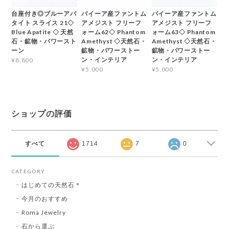
台座付き◎ブルーアパ
バイーア産ファントム
バイーア産ファントム
タイト スライス 21◇
アメジスト フリーフ
アメジスト フリーフ
Blue Apatite ◇ 天然
ォーム62◇ Phantom
ォーム63◇ Phantom
石・鉱物・パワースト
Amethyst ◇天然石・
Amethyst ◇天然石・
ーン
鉱物・パワーストー
鉱物・パワーストー
ン・インテリア
ン・インテリア
¥8,800
¥5,000
¥5,000
ショップの評価
すべて
1714
7
0
CATEGORY
はじめての天然石＊
今月のおすすめ
Roma Jewelry
石から選ぶ