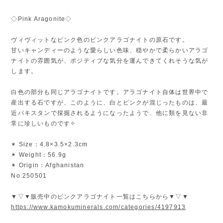
◇Pink Aragonite◇
ヴィヴィットなピンク色のピンクアラゴナイトの原石です。
甘いキャンディーのような愛らしい色味、穏やかで柔らかいアラゴ
ナイトの雰囲気が、ポジティブな気分を運んできてくれそうな気が
します。
白色の部分も同じアラゴナイトです。アラゴナイト自体は世界中で
産出する石ですが、このように、白とピンクが混じったものは、最
近パキスタンで採掘されるようになったようで、他に類を見ない非
常に珍しいものです✧
✴︎ Size：4.8×3.5×2.3cm
✴︎ Weight：56.9g
✴︎ Origin：Afghanistan
No.250501
▼▽▼販売中のピンクアラゴナイト一覧はこちらから▼▽▼
https://www.kamokuminerals.com/categories/4197913