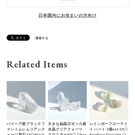
日本国内にお住まいの方向け
通報する
Related Items
バイーア産ブラックフ
大きな結晶◎ゼッカ産
レインボーフローライ
ァントムレムリアンク
水晶クリアクォーツ
ト ハート 3個set 05◇
ォーツ原石23◇Black
クラスター93◇ Clear
Rainbow Fluorite ◇