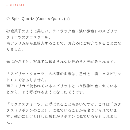
SOLD OUT
◇ Spirt Quartz (Cactus Quartz) ◇
砂糖菓子のように美しい、ライラック色（淡い紫色）のスピリット
クォーツのクラスターを、
南アフリカから直輸入することで、お安めにご紹介できることにな
りました。
光にかざすと、写真では伝えきれない煌めきと光がみられます。
「スピリットクォーツ」の名前の由来は、意外と「魂（＝スピリッ
ト）」ではありません。
南アフリカで使われているスピリットという洗剤の色に似ているこ
とから、そう呼ばれるようになったそうです。
「カクタスクォーツ」と呼ばれることも多いですが、これは「カク
タス（サボテンのこと）」に似ていることから名づけられていま
す。確かにとげとげした感じがサボテンに似ているかもしれませ
ん。