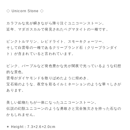
◇ Unicorn Stone ◇
カラフルな光が瞬きながら降り注ぐユニコーンストーン。
近年、マダガスカルで発見されたペグマタイトの一種です。
ピンクトルマリン、レピドライト、スモーキクォーツー、
そして白雲母の一種であるクリーブランド石（クリーブランダイ
ト）が含まれていると言われています。
ピンク、パープルなど発色豊かな光が闇夜で光っているような幻想
的な景色。
雲母がダイヤモンドを散りばめたように煌めき、
宝石箱のような、夜空を彩るイルミネーションのような華々しさが
あります。
美しい鉱物たちが一体になったユニコーンストーン。
伝説の幻獣ユニコーンのような勇敢さと完全無欠さを持った石なの
かもしれません。
✴︎ Height：7.3×2.6×2.0cm