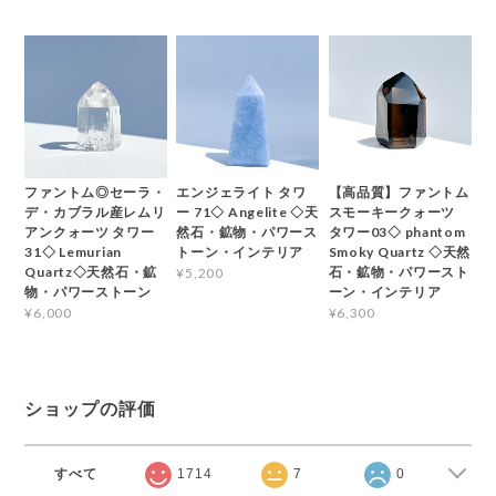
ファントム◎セーラ・
エンジェライト タワ
【高品質】ファントム
デ・カブラル産レムリ
ー 71◇ Angelite ◇天
スモーキークォーツ
アンクォーツ タワー
然石・鉱物・パワース
タワー03◇ phantom
31◇ Lemurian
トーン・インテリア
Smoky Quartz ◇天然
Quartz◇天然石・鉱
石・鉱物・パワースト
¥5,200
物・パワーストーン
ーン・インテリア
¥6,000
¥6,300
ショップの評価
すべて
1714
7
0