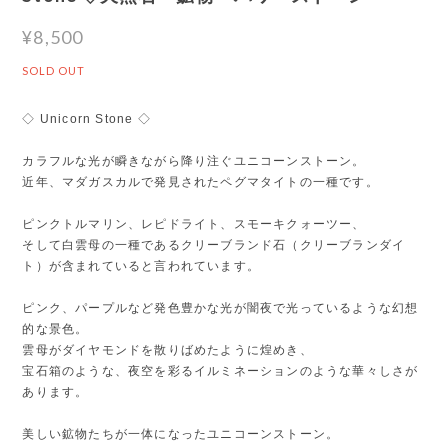
¥8,500
SOLD OUT
◇ Unicorn Stone ◇
カラフルな光が瞬きながら降り注ぐユニコーンストーン。
近年、マダガスカルで発見されたペグマタイトの一種です。
ピンクトルマリン、レピドライト、スモーキクォーツー、
そして白雲母の一種であるクリーブランド石（クリーブランダイ
ト）が含まれていると言われています。
ピンク、パープルなど発色豊かな光が闇夜で光っているような幻想
的な景色。
雲母がダイヤモンドを散りばめたように煌めき、
宝石箱のような、夜空を彩るイルミネーションのような華々しさが
あります。
美しい鉱物たちが一体になったユニコーンストーン。