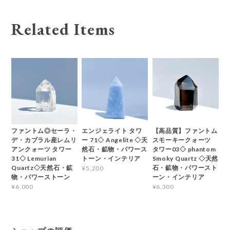
Related Items
ファントム◎セーラ・
エンジェライト タワ
【高品質】ファントム
デ・カブラル産レムリ
ー 71◇ Angelite ◇天
スモーキークォーツ
アンクォーツ タワー
然石・鉱物・パワース
タワー03◇ phantom
31◇ Lemurian
トーン・インテリア
Smoky Quartz ◇天然
Quartz◇天然石・鉱
石・鉱物・パワースト
¥5,200
物・パワーストーン
ーン・インテリア
¥6,000
¥6,300