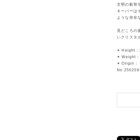
文明の叡智
キーパーは
ような存在
見どころの
いクリスタ
✴︎ Height：
✴︎ Weight：
✴︎ Origin： 
No.250208