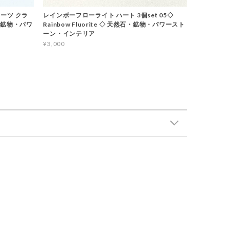
ーツ クラ
レインボーフローライト ハート 3個set 05◇
石・鉱物・パワ
Rainbow Fluorite ◇ 天然石・鉱物・パワースト
ーン・インテリア
¥3,000