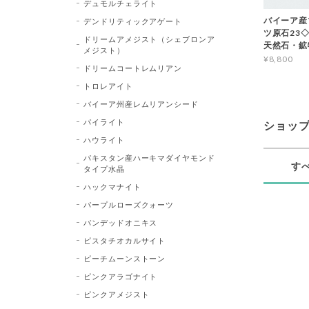
デュモルチェライト
バイーア産
デンドリティックアゲート
ツ原石23◇Bl
ドリームアメジスト（シェブロンア
天然石・鉱
メジスト）
¥8,800
ドリームコートレムリアン
トロレアイト
バイーア州産レムリアンシード
パイライト
ショッ
ハウライト
パキスタン産ハーキマダイヤモンド
す
タイプ水晶
ハックマナイト
パープルローズクォーツ
バンデッドオニキス
ピスタチオカルサイト
ピーチムーンストーン
ピンクアラゴナイト
ピンクアメジスト