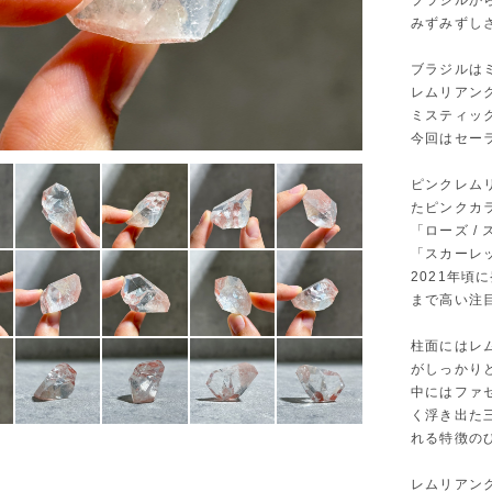
ブラジルか
みずみずし
ブラジルは
レムリアン
ミスティッ
今回はセー
ピンクレム
たピンクカ
「ローズ 
「スカーレ
2021年
まで高い注
柱面にはレ
がしっかり
中にはファ
く浮き出た
れる特徴の
レムリアン