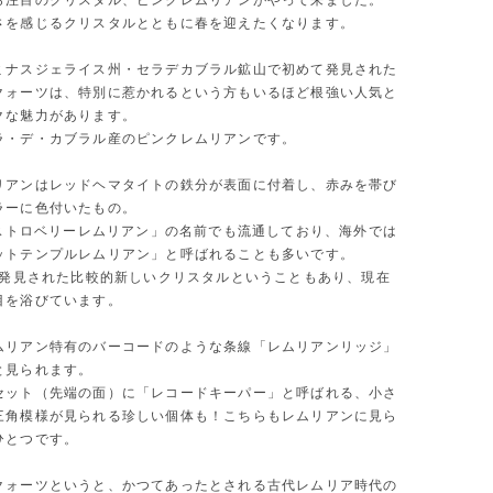
ら注目のクリスタル、ピンクレムリアンがやって来ました。
さを感じるクリスタルとともに春を迎えたくなります。
ミナスジェライス州・セラデカブラル鉱山で初めて発見された
クォーツは、特別に惹かれるという方もいるほど根強い人気と
クな魅力があります。
ラ・デ・カブラル産のピンクレムリアンです。
リアンはレッドヘマタイトの鉄分が表面に付着し、赤みを帯び
ラーに色付いたもの。
/ ストロベリーレムリアン」の名前でも流通しており、海外では
ットテンプルレムリアン」と呼ばれることも多いです。
頃に発見された比較的新しいクリスタルということもあり、現在
目を浴びています。
ムリアン特有のバーコードのような条線「レムリアンリッジ」
と見られます。
セット（先端の面）に「レコードキーパー」と呼ばれる、小さ
三角模様が見られる珍しい個体も！こちらもレムリアンに見ら
ひとつです。
クォーツというと、かつてあったとされる古代レムリア時代の