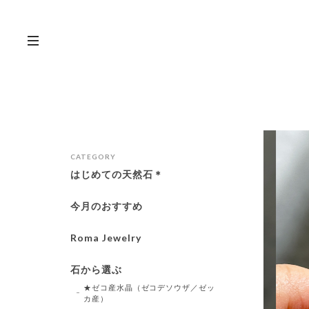
CATEGORY
はじめての天然石＊
今月のおすすめ
Roma Jewelry
石から選ぶ
★ゼコ産水晶（ゼコデソウザ／ゼッ
カ産）