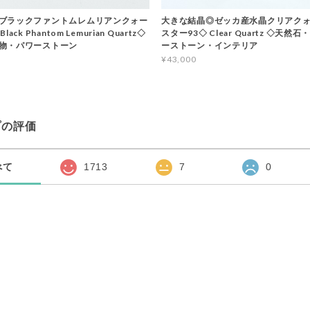
ブラックファントムレムリアンクォー
大きな結晶◎ゼッカ産水晶クリアクォ
ack Phantom Lemurian Quartz◇
スター93◇ Clear Quartz ◇天然
物・パワーストーン
ーストーン・インテリア
¥43,000
プの評価
べて
1713
7
0