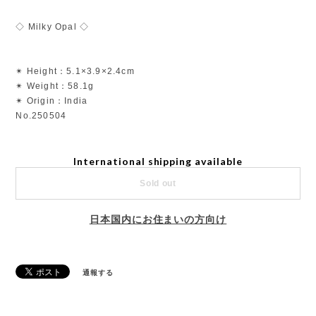
◇ Milky Opal ◇
✴︎ Height：5.1×3.9×2.4cm
✴︎ Weight：58.1g
✴︎ Origin：India
No.250504
International shipping available
Sold out
日本国内にお住まいの方向け
通報する