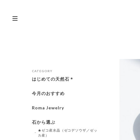
CATEGORY
はじめての天然石＊
今月のおすすめ
Roma Jewelry
石から選ぶ
★ゼコ産水晶（ゼコデソウザ／ゼッ
カ産）