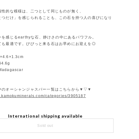
個性的な模様は、二つとして同じものが無く、
とつだけ」を感じられることも、この石を持つ人の喜びになり
を感じるearthyな石、静けさの中にあるパワフル。
ても最適です。びびっと来る石はお早めにお迎えを◎
9×4.6×1.3cm
44.6g
 Madagascar
中のオーシャンジャスパー一覧はこちらから▼▽▼
w.kamokuminerals.com/categories/3905187
International shipping available
Sold out