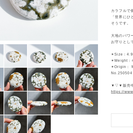
カラフルで
「世界にひ
そうです。
大地のパワー
お守りとし
✴︎Size：4.
✴︎Weight：
✴︎Origin：
No.250504
▼▽▼販売
https://ww