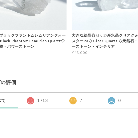
ブラックファントムレムリアンクォー
大きな結晶◎ゼッカ産水晶クリアクォ
ack Phantom Lemurian Quartz◇
スター93◇ Clear Quartz ◇天然
物・パワーストーン
ーストーン・インテリア
¥43,000
プの評価
べて
1713
7
0